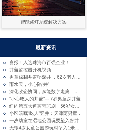
智能路灯系统解决方案
最新资讯
喜报！入选珠海市百强企业！
井盖监控器开机视频
男童踩翻井盖坠深井 ，62岁老人不顾危险
雨水天，小心陷“井”
深化政企协同，赋能数字走廊！街道及科创城
“小心吃人的井盖”--- 7岁男童踩井盖
纽约第五大道离奇悲剧：56岁女子刚停好奔
小区暗藏“吃人”竖井：天津两男童从6米高
一岁幼童在湿地公园玩耍坠入窨井
无锡4岁女童公园游玩时坠入1米深井