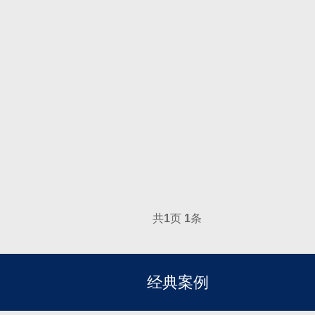
共
1
页
1
条
经典案例