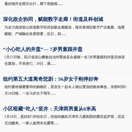
最好绕开走雨天出行，脚下危险暗......
深化政企协同，赋能数字走廊！街道及科创城
为全力推进前山街道数字经济创新走廊建设，落实香洲区数字产业集聚、场景
赋能、产城融合发展部署，近日，前......
“小心吃人的井盖”--- 7岁男童踩井盖
5月27日晚，四川省凉山彝族自治州雷波县永盛镇一名7岁男童踩到井盖后掉进
化粪池，不幸身亡。29日，遇......
纽约第五大道离奇悲剧：56岁女子刚停好奔
纽约曼哈顿最繁华的购物区，竟发生一起令人难以置信的致命事故。东部时间5
月18日晚，一名56岁女子驾车......
小区暗藏“吃人”竖井：天津两男童从6米高
5月10日，是好好7岁的生日，但他却躺在天津市儿童医院的重症监护室，迟迟
无法醒来。一家人趁周末去露营......