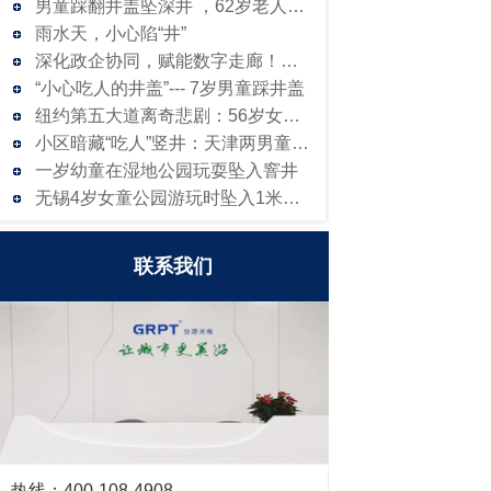
男童踩翻井盖坠深井 ，62岁老人不顾危险
雨水天，小心陷“井”
深化政企协同，赋能数字走廊！街道及科创城
“小心吃人的井盖”--- 7岁男童踩井盖
纽约第五大道离奇悲剧：56岁女子刚停好奔
小区暗藏“吃人”竖井：天津两男童从6米高
一岁幼童在湿地公园玩耍坠入窨井
无锡4岁女童公园游玩时坠入1米深井
联系我们
热线：400-108-4908